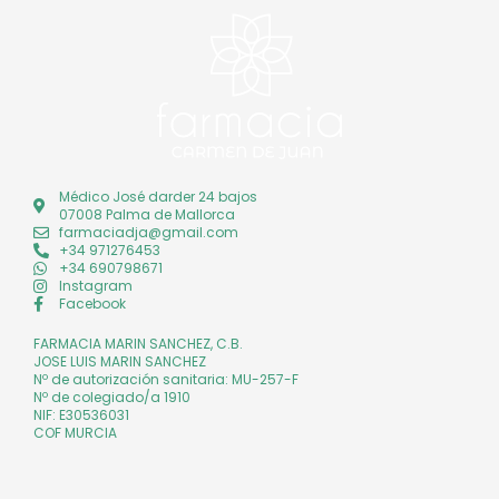
Médico José darder 24 bajos
07008 Palma de Mallorca
farmaciadja@gmail.com
+34 971276453
+34 690798671
Instagram
Facebook
FARMACIA MARIN SANCHEZ, C.B.
JOSE LUIS MARIN SANCHEZ
Nº de autorización sanitaria: MU-257-F
Nº de colegiado/a 1910
NIF: E30536031
COF MURCIA