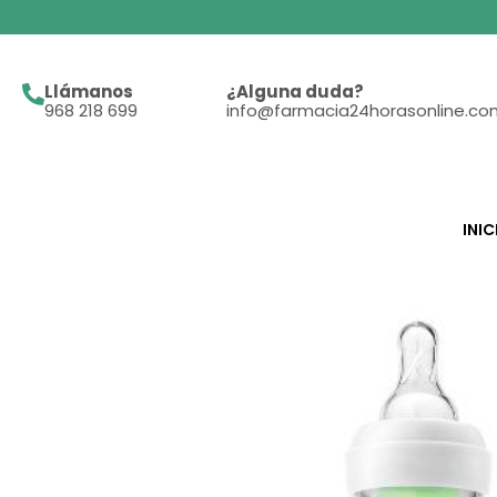
Ir
al
contenido
Llámanos
¿Alguna duda?
968 218 699
info@farmacia24horasonline.co
INIC