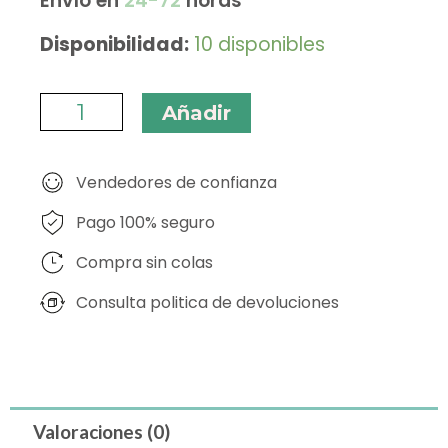
Envío en
24-72
horas
BIAFIN
Disponibilidad:
10 disponibles
EMULSION
CUTANEA
Añadir
50
ML
Vendedores de confianza
cantidad
Pago 100% seguro
Compra sin colas
Consulta politica de devoluciones
Valoraciones (0)