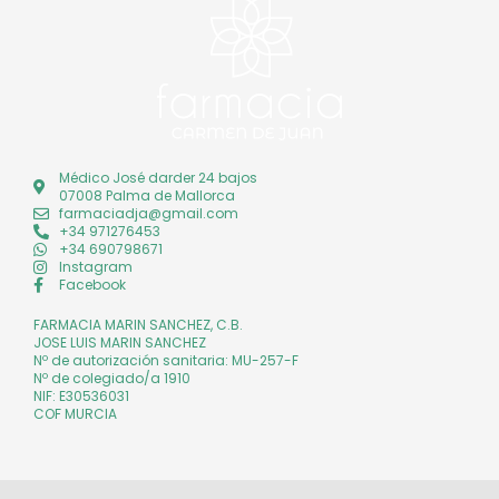
Médico José darder 24 bajos
07008 Palma de Mallorca
farmaciadja@gmail.com
+34 971276453
+34 690798671
Instagram
Facebook
FARMACIA MARIN SANCHEZ, C.B.
JOSE LUIS MARIN SANCHEZ
Nº de autorización sanitaria: MU-257-F
Nº de colegiado/a 1910
NIF: E30536031
COF MURCIA