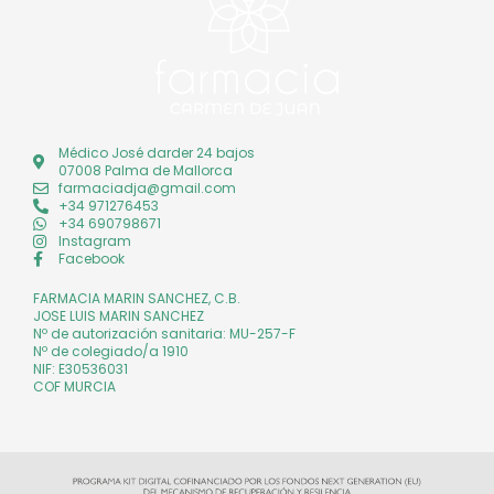
Médico José darder 24 bajos
07008 Palma de Mallorca
farmaciadja@gmail.com
+34 971276453
+34 690798671
Instagram
Facebook
FARMACIA MARIN SANCHEZ, C.B.
JOSE LUIS MARIN SANCHEZ
Nº de autorización sanitaria: MU-257-F
Nº de colegiado/a 1910
NIF: E30536031
COF MURCIA